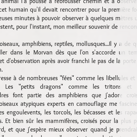
 animal l'a poussé à rebrousser chemin et à observe
cet humain qu'il devait rencontrer pour la première fois
ieuses minutes à pouvoir observer à quelques mètres 
stent, pour l'instant, mon meilleur souvenir de
rencon
 oiseaux, amphibiens, reptiles, mollusques...Il y a de q
iller dans le Morvan dès que l'on s'accorde un te
et d'observation après avoir franchi le pas de la porte
n.
resse à de nombreuses "fées" comme les libellules et 
ns. Les "petits dragons" comme les tritons et 
res font partie des amphibiens que j'adore crois
 oiseaux atypiques experts en camouflage me fascin
 engoulevents, les torcols, les bécasses et les rapa
. Et bien sûr les mammifères, croisés pour la plus p
rd, et que j'espère mieux observer quand je prendrai