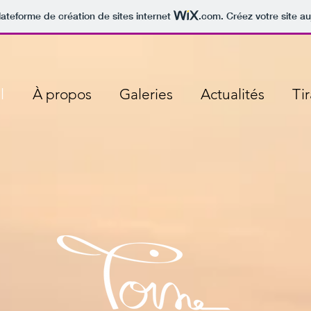
lateforme de création de sites internet
.com
. Créez votre site au
l
À propos
Galeries
Actualités
Ti