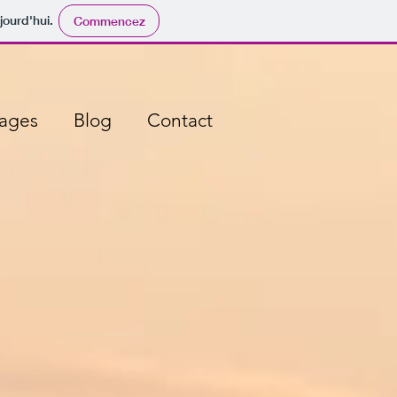
jourd'hui.
Commencez
rages
Blog
Contact