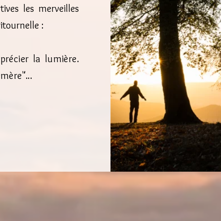
ves les merveilles
tournelle :
récier la lumière.
émère"...